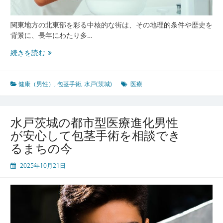
型
ク
関東地方の北東部を彩る中核的な街は、その地理的条件や歴史を
リ
背景に、長年にわたり多…
ニ
ッ
水
続きを読む
ク
戸
の
茨
進
城
健康（男性）
,
包茎手術
,
水戸(茨城)
医療
化
の
男
性
水戸茨城の都市型医療進化男性
医
が安心して包茎手術を相談でき
療
るまちの今
包
茎
2025年10月21日
手
術
の
進
化
と