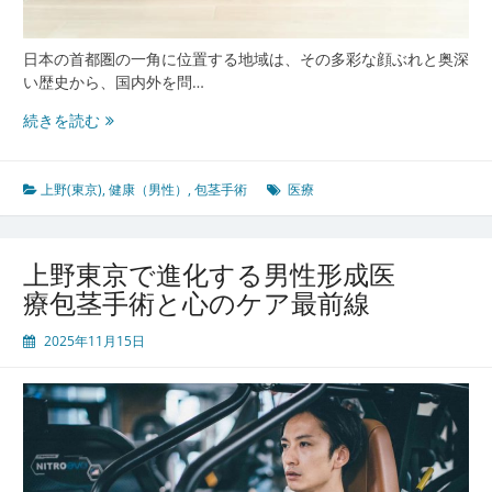
手
術
最
日本の首都圏の一角に位置する地域は、その多彩な顔ぶれと奥深
前
い歴史から、国内外を問…
線
上
続きを読む
野
東
京
上野(東京)
,
健康（男性）
,
包茎手術
医療
の
医
療
上野東京で進化する男性形成医
と
療包茎手術と心のケア最前線
歴
史
2025年11月15日
が
息
づ
く
男
性
の