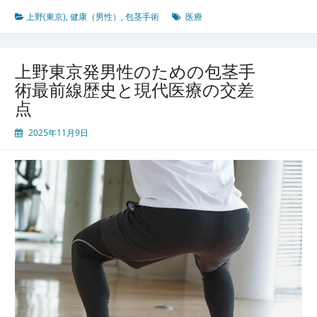
東
京
上野(東京)
,
健康（男性）
,
包茎手術
医療
の
医
療
上野東京発男性のための包茎手
最
術最前線歴史と現代医療の交差
前
点
線
多
2025年11月9日
様
性
と
先
進
技
術
が
支
え
る
安
心