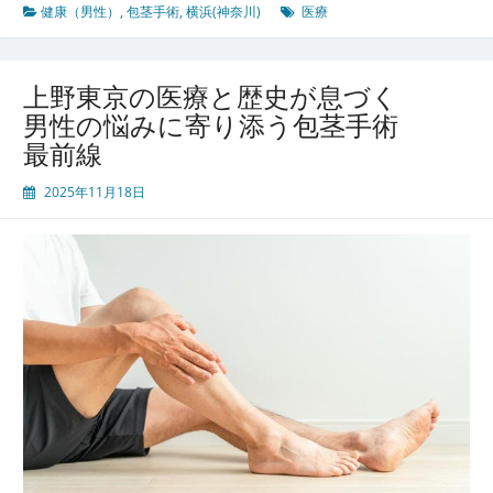
ト
都
健康（男性）
,
包茎手術
,
横浜(神奈川)
医療
市
文
化
上野東京の医療と歴史が息づく
が
男性の悩みに寄り添う包茎手術
支
最前線
え
る
2025年11月18日
横
浜
神
奈
川
の
男
性
医
療
と
包
茎