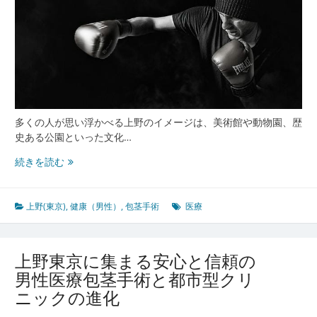
前
線
歴
史
と
現
代
医
多くの人が思い浮かべる上野のイメージは、美術館や動物園、歴
療
史ある公園といった文化…
の
交
上
続きを読む
差
野
点
東
京
上野(東京)
,
健康（男性）
,
包茎手術
医療
の
多
彩
上野東京に集まる安心と信頼の
な
男性医療包茎手術と都市型クリ
医
ニックの進化
療
文