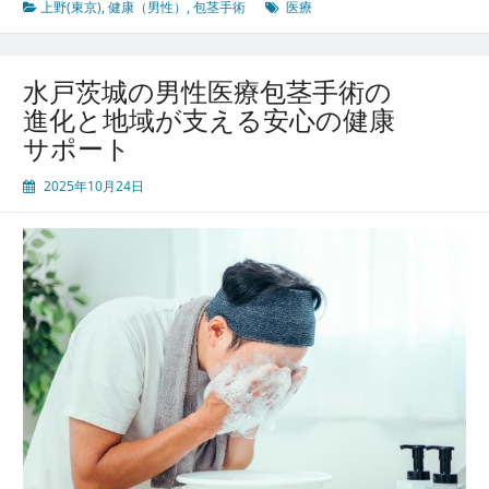
京
上野(東京)
,
健康（男性）
,
包茎手術
医療
に
集
ま
水戸茨城の男性医療包茎手術の
る
進化と地域が支える安心の健康
安
サポート
心
と
2025年10月24日
信
頼
の
男
性
医
療
包
茎
手
術
と
都
市