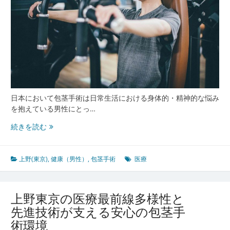
悩
み
に
寄
り
添
う
包
茎
日本において包茎手術は日常生活における身体的・精神的な悩み
手
を抱えている男性にとっ…
術
上
続きを読む
最
野
前
東
線
京
上野(東京)
,
健康（男性）
,
包茎手術
医療
で
進
化
上野東京の医療最前線多様性と
す
先進技術が支える安心の包茎手
る
術環境
男