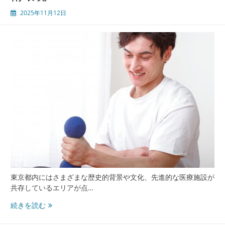
性
2025年11月12日
形
成
医
療
包
茎
手
術
と
心
の
ケ
ア
最
前
線
東京都内にはさまざまな歴史的背景や文化、先進的な医療施設が
共存しているエリアが点…
上
続きを読む
野