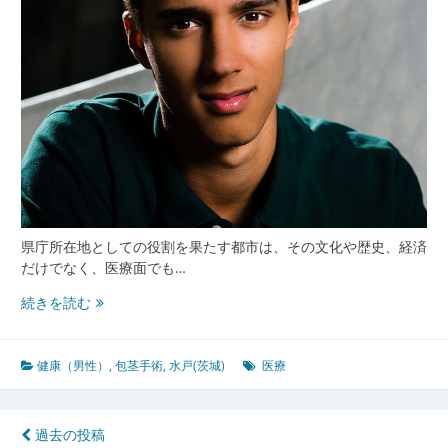
地
域
が
支
え
る
安
心
の
健
康
サ
県庁所在地としての役割を果たす都市は、その文化や歴史、経済
ポ
だけでなく、医療面でも…
ー
水
続きを読む
ト
戸
茨
城
健康（男性）
,
包茎手術
,
水戸(茨城)
医療
の
都
市
投
過去の投稿