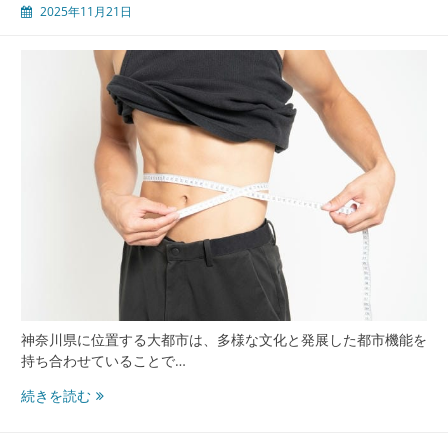
2025年11月21日
最
前
線
地
域
住
民
を
支
え
る
包
茎
手
術
と
神奈川県に位置する大都市は、多様な文化と発展した都市機能を
安
持ち合わせていることで…
心
サ
多
続きを読む
ポ
様
ー
な