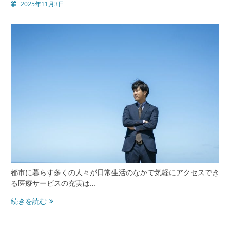
2025年11月3日
化
と
包
茎
手
術
が
築
く
安
心
と
信
頼
の
街
都市に暮らす多くの人々が日常生活のなかで気軽にアクセスでき
づ
る医療サービスの充実は…
く
り
上
続きを読む
野
東