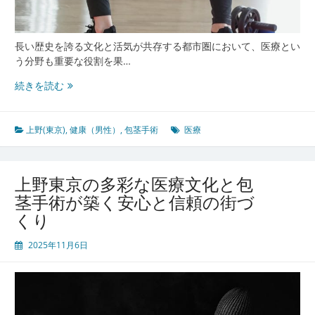
の
包
茎
長い歴史を誇る文化と活気が共存する都市圏において、医療とい
手
う分野も重要な役割を果…
術
環
上
続きを読む
境
野
東
京
上野(東京)
,
健康（男性）
,
包茎手術
医療
発
男
性
上野東京の多彩な医療文化と包
の
茎手術が築く安心と信頼の街づ
た
くり
め
の
2025年11月6日
包
茎
手
術
最