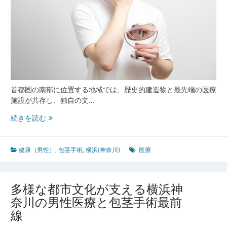
首都圏の南部に位置する地域では、歴史的建造物と最先端の医療
施設が共存し、独自の文…
横
続きを読む
浜
神
奈
健康（男性）
,
包茎手術
,
横浜(神奈川)
医療
川
発
男
多様な都市文化が支える横浜神
性
奈川の男性医療と包茎手術最前
医
線
療
の