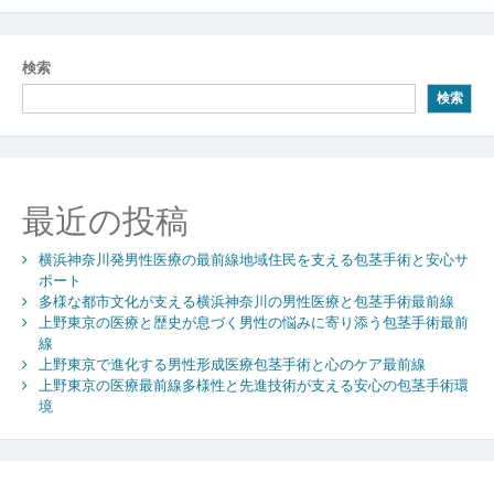
型
稿
医
療
ナ
検索
進
ビ
化
検索
男
ゲ
性
ー
が
安
シ
最近の投稿
心
し
ョ
て
横浜神奈川発男性医療の最前線地域住民を支える包茎手術と安心サ
ン
包
ポート
多様な都市文化が支える横浜神奈川の男性医療と包茎手術最前線
茎
上野東京の医療と歴史が息づく男性の悩みに寄り添う包茎手術最前
手
線
術
上野東京で進化する男性形成医療包茎手術と心のケア最前線
を
上野東京の医療最前線多様性と先進技術が支える安心の包茎手術環
相
境
談
で
き
る