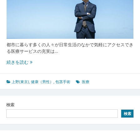
都市に暮らす多くの人々が日常生活のなかで気軽にアクセスでき
る医療サービスの充実は…
上
続きを読む
野
東
京
上野(東京)
,
健康（男性）
,
包茎手術
医療
に
集
ま
検索
る
検索
安
心
と
信