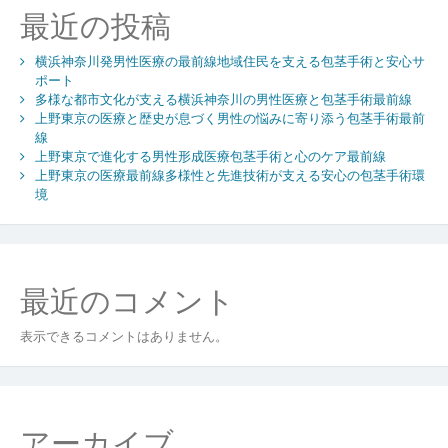
頼
最近の投稿
の
男
横浜神奈川発男性医療の最前線地域住民を支える包茎手術と安心サ
性
ポート
医
多様な都市文化が支える横浜神奈川の男性医療と包茎手術最前線
療
上野東京の医療と歴史が息づく男性の悩みに寄り添う包茎手術最前
包
線
茎
上野東京で進化する男性形成医療包茎手術と心のケア最前線
手
上野東京の医療最前線多様性と先進技術が支える安心の包茎手術環
術
境
と
都
市
型
最近のコメント
ク
リ
表示できるコメントはありません。
ニ
ッ
ク
の
進
アーカイブ
化