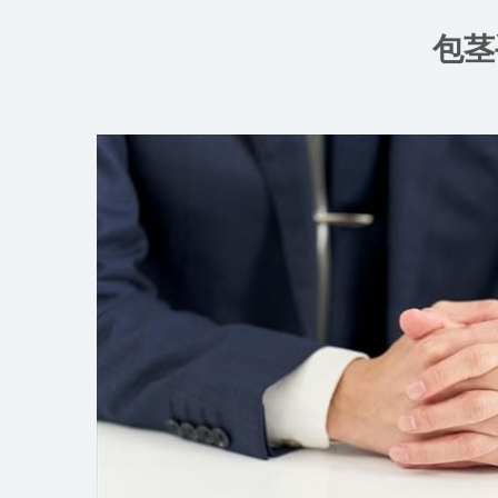
コ
ン
包茎
テ
ン
ツ
へ
ス
キ
ッ
プ