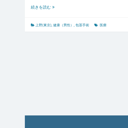
上
続きを読む
野
東
京
上野(東京)
,
健康（男性）
,
包茎手術
医療
で
進
化
す
る
男
性
形
成
医
療
包
茎
手
術
と
心