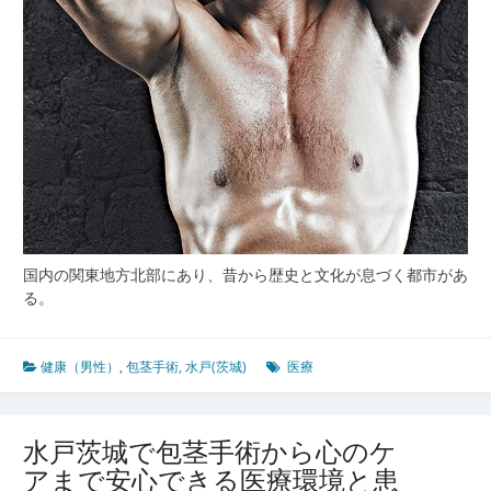
術
の
現
状
と
地
域
医
療
の
未
来
国内の関東地方北部にあり、昔から歴史と文化が息づく都市があ
展
る。
望
健康（男性）
,
包茎手術
,
水戸(茨城)
医療
水戸茨城で包茎手術から心のケ
アまで安心できる医療環境と患