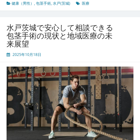
城
健康（男性）
,
包茎手術
,
水戸(茨城)
医療
の
都
市
水戸茨城で安心して相談できる
型
包茎手術の現状と地域医療の未
医
来展望
療
進
2025年10月18日
化
男
性
が
安
心
し
て
包
茎
手
術
を