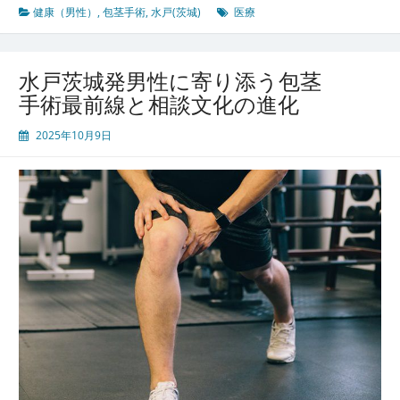
健康（男性）
,
包茎手術
,
水戸(茨城)
医療
水戸茨城発男性に寄り添う包茎
手術最前線と相談文化の進化
2025年10月9日