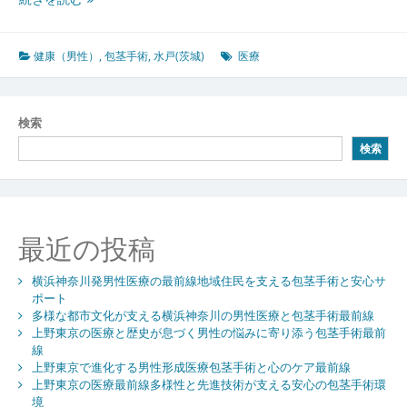
療
戸
環
茨
境
城
健康（男性）
,
包茎手術
,
水戸(茨城)
医療
で
進
化
検索
す
検索
る
包
茎
手
術
最近の投稿
と
患
横浜神奈川発男性医療の最前線地域住民を支える包茎手術と安心サ
者
ポート
に
多様な都市文化が支える横浜神奈川の男性医療と包茎手術最前線
寄
上野東京の医療と歴史が息づく男性の悩みに寄り添う包茎手術最前
り
線
添
上野東京で進化する男性形成医療包茎手術と心のケア最前線
う
上野東京の医療最前線多様性と先進技術が支える安心の包茎手術環
先
境