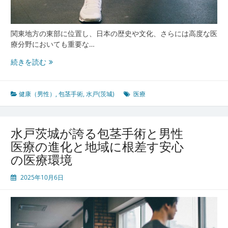
関東地方の東部に位置し、日本の歴史や文化、さらには高度な医
療分野においても重要な…
水
続きを読む
戸
茨
城
健康（男性）
,
包茎手術
,
水戸(茨城)
医療
発
男
性
水戸茨城が誇る包茎手術と男性
に
医療の進化と地域に根差す安心
寄
の医療環境
り
添
2025年10月6日
う
包
茎
手
術