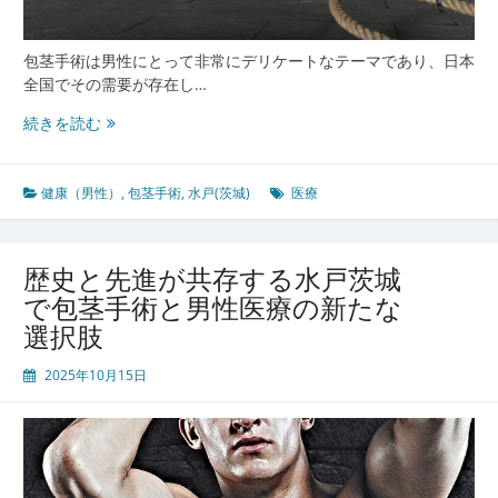
相
談
で
包茎手術は男性にとって非常にデリケートなテーマであり、日本
き
全国でその需要が存在し…
る
ま
水
続きを読む
ち
戸
の
茨
今
城
健康（男性）
,
包茎手術
,
水戸(茨城)
医療
で
安
心
歴史と先進が共存する水戸茨城
し
で包茎手術と男性医療の新たな
て
選択肢
相
談
2025年10月15日
で
き
る
包
茎
手