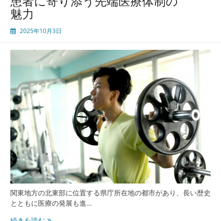
患者に寄り添う先端医療体制の
茎
魅力
手
術
2025年10月3日
と
男
性
医
療
の
進
化
と
地
域
に
根
差
す
安
関東地方の北東部に位置する県庁所在地の都市があり、長い歴史
心
とともに医療の発展も進…
の
医
水
続きを読む