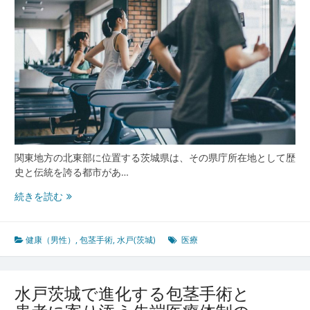
最
前
線
と
相
談
文
化
の
進
化
関東地方の北東部に位置する茨城県は、その県庁所在地として歴
史と伝統を誇る都市があ…
水
続きを読む
戸
茨
城
健康（男性）
,
包茎手術
,
水戸(茨城)
医療
が
誇
る
水戸茨城で進化する包茎手術と
包