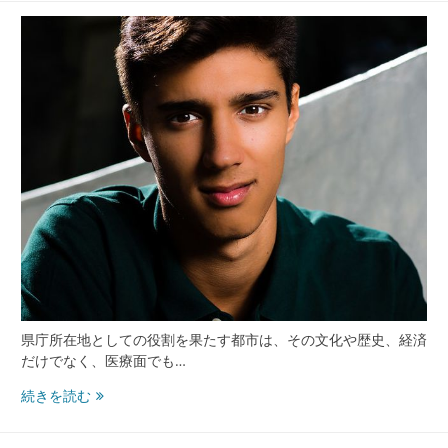
術
の
進
化
と
地
域
が
支
え
る
安
心
の
健
康
サ
県庁所在地としての役割を果たす都市は、その文化や歴史、経済
ポ
だけでなく、医療面でも…
ー
水
続きを読む
ト
戸
茨