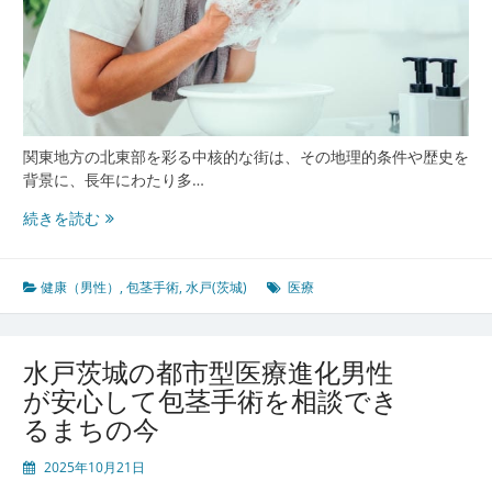
関東地方の北東部を彩る中核的な街は、その地理的条件や歴史を
背景に、長年にわたり多…
水
続きを読む
戸
茨
城
健康（男性）
,
包茎手術
,
水戸(茨城)
医療
の
男
性
水戸茨城の都市型医療進化男性
医
が安心して包茎手術を相談でき
療
るまちの今
包
茎
2025年10月21日
手