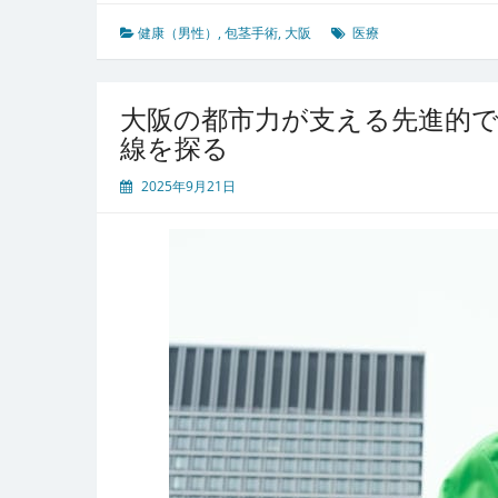
で
広
健康（男性）
,
包茎手術
,
大阪
医療
が
る
泌
大阪の都市力が支える先進的で
尿
線を探る
器
科
2025年9月21日
医
療
の
今
包
茎
手
術
に
見
る
多
様