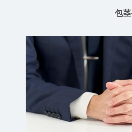
コ
ン
包茎
テ
ン
ツ
へ
ス
キ
ッ
プ