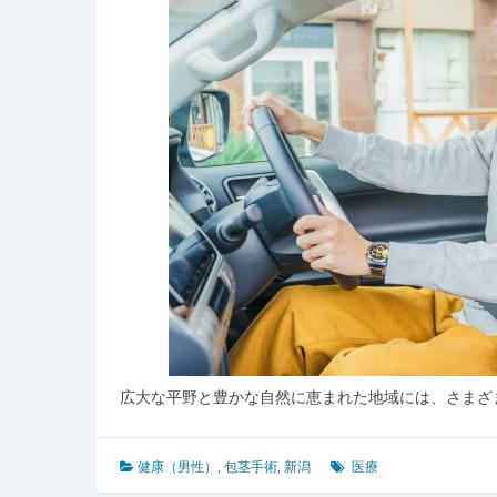
心
と
包
茎
手
術
へ
の
き
め
細
か
な
対
応
広大な平野と豊かな自然に恵まれた地域には、さまざ
健康（男性）
,
包茎手術
,
新潟
医療