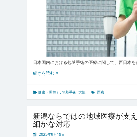
化
と
安
心
の
進
化
日本国内における包茎手術の医療に関して、西日本を
大
続きを読む
阪
の
都
健康（男性）
,
包茎手術
,
大阪
医療
市
力
が
新潟ならではの地域医療が支
支
細かな対応
え
る
2025年9月18日
先