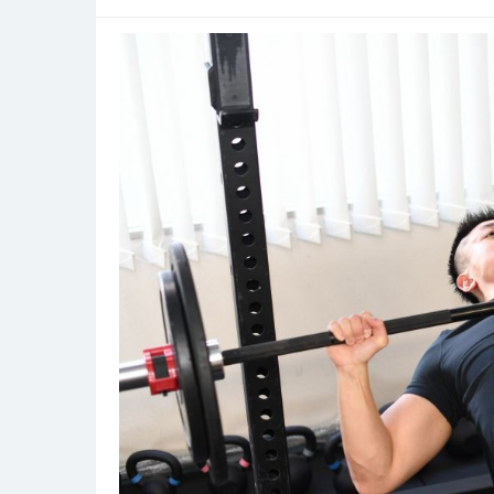
進
的
で
安
心
な
包
茎
手
術
医
療
の
最
前
線
を
探
る