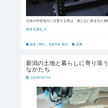
日本の中部地方に位置する県は、海と山に挟まれた独
新
続きを読む
潟
な
ら
健康（男性）
,
包茎手術
,
新潟
医療
で
は
の
新潟の土地と暮らしに寄り添
地
なかたち
域
医
2025年9月15日
療
が
支
え
る
安