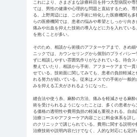
これにより、さまざまな診療科目を持つ大型病院や専
ては、男性の健康や心理的な問題と直結するため、専
る。上野周辺には、この手術に特化した医療機関も多
らの医療機関では、患者の悩みや希望としっかり向き
痛みや出血を抑えた技術の導入などに力を入れている
を抱くことが多い。
そのため、相談から術後のアフターケアまで、きめ細
ニックでは、カウンセリングから個別のプライバシー
ずに相談しやすい雰囲気作りがなされている。待合ス
整えていたり、相談から手術、アフターケアまで一貫
せている。技術面に関してみても、患者の負担軽減と
れる努力が続いている。従来はメスでの手術が一般的
みを抑える工夫がされるようになった。
縫合法や使う糸、麻酔の方法、痛みを軽減させる麻酔
術を受けられるようになったことは、多くの患者から
る価格の透明性や費用負担の軽減も重視される。自由
治療コースやアフターケア内容ごとに料金体系を詳し
のクリニックで講じられている。費用に関する説明や
治療技術や説明内容だけでなく、人的な対応にも定評