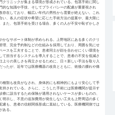
門クリニックが集まる環境が形成されている。包茎手術に関し
門的な知識や手技、そしてプライバシーの配慮が重要視され
数存在しており、幅広い年代の男性から需要が絶えない。これ
合い、各人の症状や希望に応じた手術方法の提案や、最大限に
。また、包茎手術を受ける場合、多くの人が不安や恥ずかしさ
やかなサポート体制が求められる。上野地区にある多くのクリ
管理、完全予約制などの仕組みを採用しており、周囲を気にせ
ペースを工夫することで、患者同士が顔を合わせにくい環境を
して担当するシステムを導入することで、患者の不安を低減さ
仕上りの美しさを両立させるために、日々新しい手法を取り入
だったが、近年では医療機器の改良とともに、術後の腫れや痛
の種類も改良がなされ、身体的にも精神的にもより安心して手
支持されている。さらに、こうした手術には医療機関が提示す
診療に該当するため保険が適用されないケースが多いものの、
く明示し、不意の追加費用が発生しない工夫も上野周辺の多く
配慮も、患者の信頼関係形成に直結している。医療機関側では
がある。