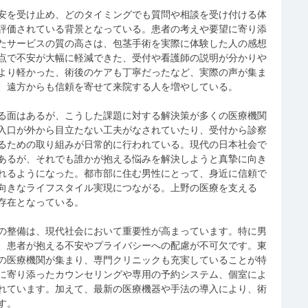
安を受け止め、どのタイミングでも質問や相談を受け付ける体
評価されている背景となっている。患者の考えや要望に寄り添
たサービスの質の高さは、包茎手術を実際に体験した人の感想
点で不安が大幅に軽減できた、受付や看護師の説明が分かりや
より軽かった、術後のケアも丁寧だったなど、実際の声が集ま
、遠方からも信頼を寄せて来院する人を増やしている。
る面はあるが、こうした課題に対する解決策が多くの医療機関
入口が外から目立たない工夫がなされていたり、受付から診察
るための取り組みが日常的に行われている。現代の日本社会で
あるが、それでも誰かが抱える悩みを解決しようと真摯に向き
れるようになった。都市部に住む男性にとって、身近に信頼で
向きなライフスタイル実現につながる。上野の医療を支える
存在となっている。
の整備は、現代社会において重要性が高まっています。特に男
、患者が抱える不安やプライバシーへの配慮が不可欠です。東
の医療機関が集まり、専門クリニックも充実していることが特
に寄り添ったカウンセリングや専用の予約システム、個室によ
れています。加えて、最新の医療機器や手法の導入により、術
す。