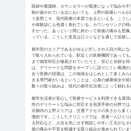
医師や看護師、カウンセラーが親身になって悩みや不
制が築かれている点においても、上野の医療レベルが
う姿勢こそ、現代医療の本質であるといえる。こうし
や体験談にも色濃く表れている。カウンセリングの時
すかった、あっという間に終わって術後の痛みも想像
っている。こうした意見は口コミなどを通じて拡散し
都市型のエリアであるがゆえに忙しさや人目の気にな
で取り入れられている。駅近くの医療機関であっても
まで個室対応が徹底されていたりと、安心と信頼を得
は、デリケートな問題をオープンに語りにくい風潮が
合う医療の現場は、この地域をはじめとして多くみら
きる専門家がいるということは、心身の健康保全や前
数々の取り組みは、現代の都市生活者にとって頼れる
都市生活者が安心して医療サービスを利用できる環境
性のデリケートな悩みに対応する包茎手術の分野では
京都内の上野エリアは、交通アクセスの良さから多く
徴的です。こうしたクリニックでは、患者一人ひとり
る対応など、人目を気にせず相談しやすい工夫がなさ
後の痛みや不安を軽減する取り組みが進められていま