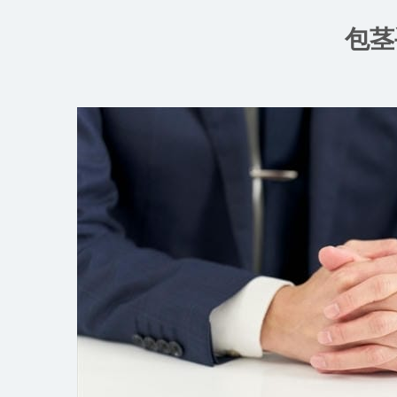
コ
ン
包茎
テ
ン
ツ
へ
ス
キ
ッ
プ