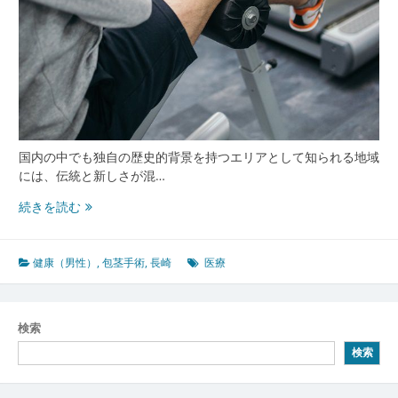
国内の中でも独自の歴史的背景を持つエリアとして知られる地域
には、伝統と新しさが混…
伝
続きを読む
統
と
先
健康（男性）
,
包茎手術
,
長崎
医療
進
が
息
検索
づ
検索
く
長
崎