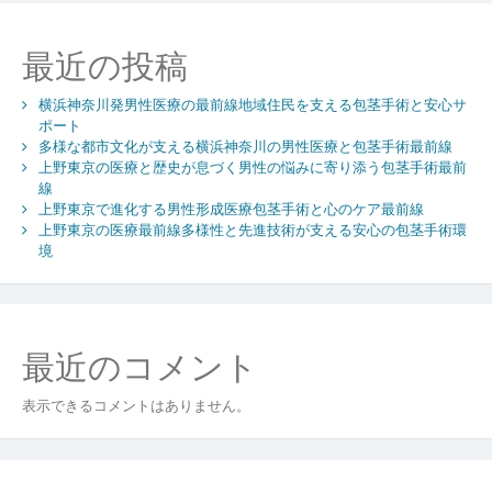
包
皮
最近の投稿
治
療
横浜神奈川発男性医療の最前線地域住民を支える包茎手術と安心サ
が
ポート
導
多様な都市文化が支える横浜神奈川の男性医療と包茎手術最前線
く
上野東京の医療と歴史が息づく男性の悩みに寄り添う包茎手術最前
新
線
た
上野東京で進化する男性形成医療包茎手術と心のケア最前線
な
上野東京の医療最前線多様性と先進技術が支える安心の包茎手術環
医
境
療
と
安
心
最近のコメント
の
地
表示できるコメントはありません。
域
社
会