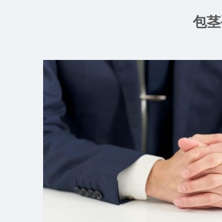
コ
ン
包茎
テ
ン
ツ
へ
ス
キ
ッ
プ