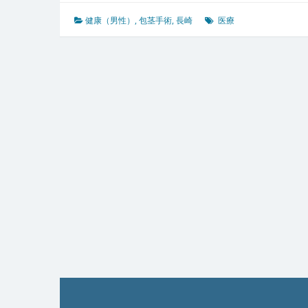
化
が
健康（男性）
,
包茎手術
,
長崎
医療
息
づ
く
港
町
長
崎
で
受
け
る
包
茎
手
術
と
安
心
の