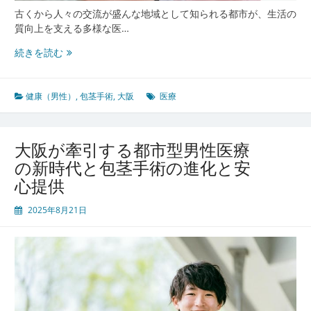
線
古くから人々の交流が盛んな地域として知られる都市が、生活の
を
質向上を支える多様な医…
探
る
大
続きを読む
阪
の
多
健康（男性）
,
包茎手術
,
大阪
医療
文
化
都
大阪が牽引する都市型男性医療
市
の新時代と包茎手術の進化と安
が
心提供
生
み
2025年8月21日
出
す
先
進
的
な
包