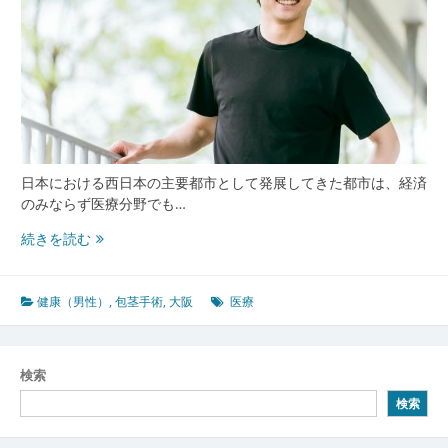
茎
手
術
と
信
頼
の
医
療
日本における西日本の主要都市として発展してきた都市は、経済
体
のみならず医療分野でも…
制
大
続きを読む
阪
が
牽
健康（男性）
,
包茎手術
,
大阪
医療
引
す
る
検索
都
検索
市
型
男