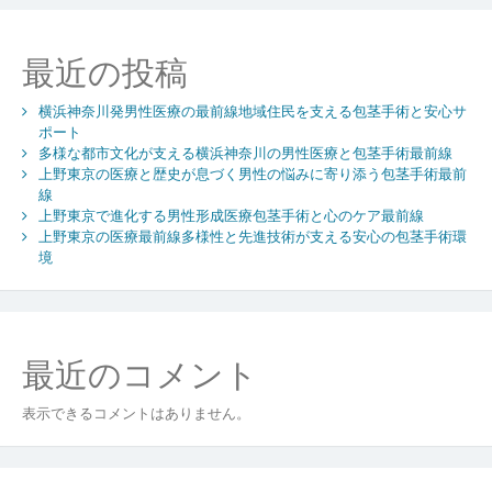
性
医
最近の投稿
療
の
横浜神奈川発男性医療の最前線地域住民を支える包茎手術と安心サ
新
ポート
時
多様な都市文化が支える横浜神奈川の男性医療と包茎手術最前線
代
上野東京の医療と歴史が息づく男性の悩みに寄り添う包茎手術最前
と
線
包
上野東京で進化する男性形成医療包茎手術と心のケア最前線
茎
上野東京の医療最前線多様性と先進技術が支える安心の包茎手術環
手
境
術
の
進
化
最近のコメント
と
安
表示できるコメントはありません。
心
提
供