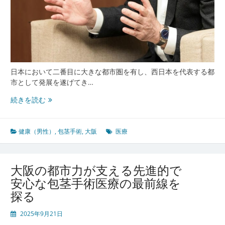
日本において二番目に大きな都市圏を有し、西日本を代表する都
市として発展を遂げてき…
大
続きを読む
阪
で
広
健康（男性）
,
包茎手術
,
大阪
医療
が
る
泌
大阪の都市力が支える先進的で
尿
安心な包茎手術医療の最前線を
器
探る
科
医
2025年9月21日
療