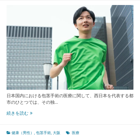
の
今
包
茎
手
術
に
見
る
多
様
化
と
安
心
日本国内における包茎手術の医療に関して、西日本を代表する都
の
市のひとつでは、その独…
進
化
大
続きを読む
阪
の
都
健康（男性）
,
包茎手術
,
大阪
医療
市