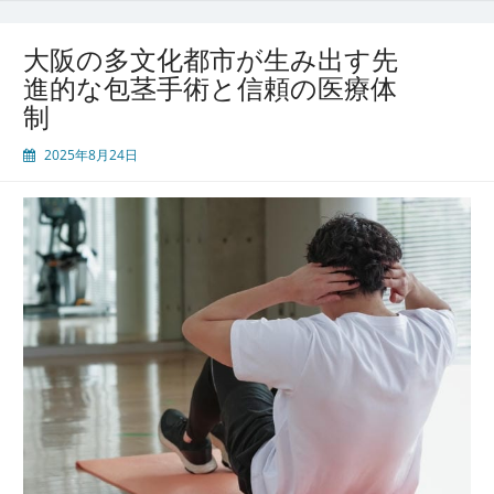
力
が
大阪の多文化都市が生み出す先
支
進的な包茎手術と信頼の医療体
え
制
る
先
2025年8月24日
進
的
で
安
心
な
包
茎
手
術
医
療
の
最
前