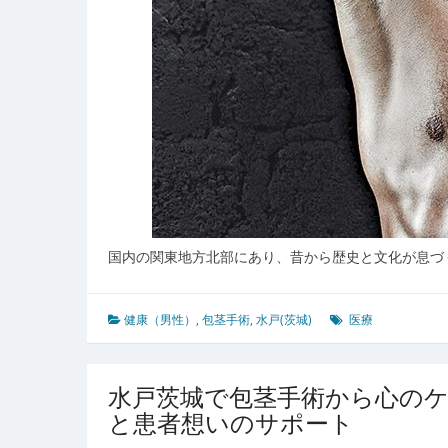
域
医
療
の
未
来
展
望
国内の関東地方北部にあり、昔から歴史と文化が息づ
健康（男性）
,
包茎手術
,
水戸(茨城)
医療
水戸茨城で包茎手術から心の
と患者想いのサポート