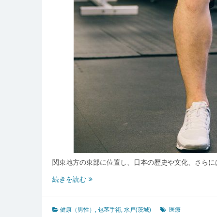
関東地方の東部に位置し、日本の歴史や文化、さらに
水
続きを読む
戸
茨
城
健康（男性）
,
包茎手術
,
水戸(茨城)
医療