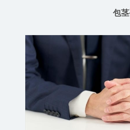
コ
ン
包茎
テ
ン
ツ
へ
ス
キ
ッ
プ