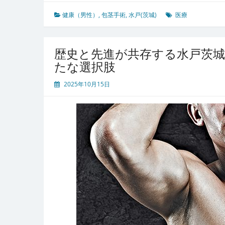
茨
城
健康（男性）
,
包茎手術
,
水戸(茨城)
医療
で
安
心
歴史と先進が共存する水戸茨城
し
たな選択肢
て
相
2025年10月15日
談
で
き
る
包
茎
手
術
の
現
状
と
地