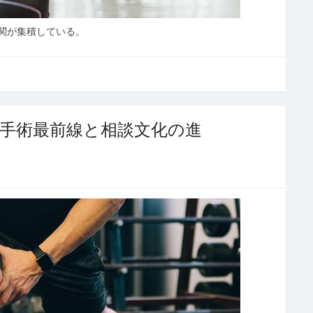
関が集積している。
手術最前線と相談文化の進