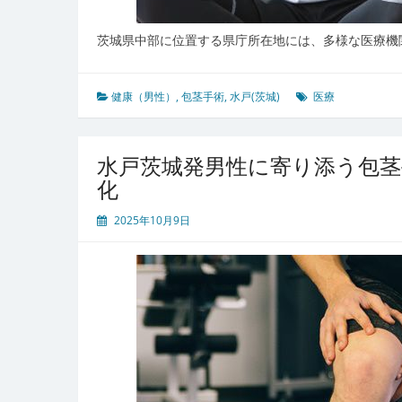
茨城県中部に位置する県庁所在地には、多様な医療機
健康（男性）
,
包茎手術
,
水戸(茨城)
医療
水戸茨城発男性に寄り添う包茎
化
2025年10月9日