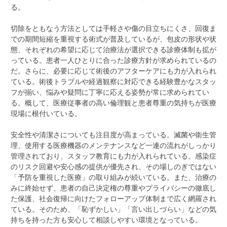
る。
切除をともなう方法としては手軽さや傷の目立ちにくさ、回復ま
での期間短縮を重視する術式が普及しているが、包皮の形状や状
態、それぞれの希望に応じて治療法が選択できる診療体制も拡が
っている。患者一人ひとりに合った診療方針が求められているの
だ。さらに、必要に応じて術後のアフターケアにも力が入れられ
ている。術後トラブルや経過観察に対応できる経験豊かなスタッ
フが揃い、悩みや疑問に丁寧に応える姿勢が常に求められてい
る。概して、医療従事者の高い倫理観と患者尊重の気持ちが医療
現場に根付いている。
安全性や清潔さについても注目度が高まっている。滅菌や衛生管
理、使用する医療機器のメンテナンスなど一連の流れがしっかり
管理されており、スタッフ教育にも力が入れられている。感染症
のリスク回避や安心感の提供が優先され、その場しのぎではない
「予防を重視した医療」の取り組みが続いている。また、治療の
みに終始せず、患者の自己決定権の尊重やプライバシーの徹底し
た保護、社会復帰に向けたフォローアップ体制まで広く網羅され
ている。そのため、「恥ずかしい」「言い出しづらい」などの気
持ちを持った方も安心して相談しやすい環境となっている。