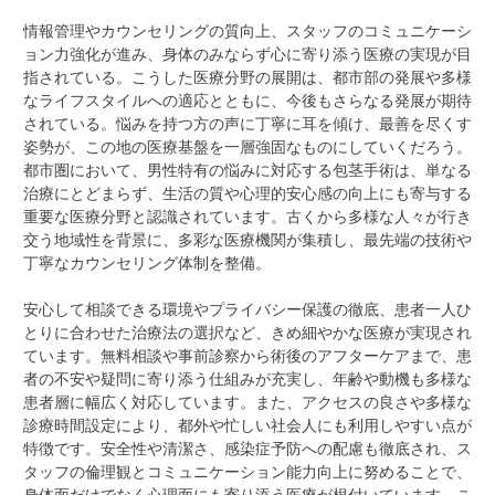
情報管理やカウンセリングの質向上、スタッフのコミュニケーシ
ョン力強化が進み、身体のみならず心に寄り添う医療の実現が目
指されている。こうした医療分野の展開は、都市部の発展や多様
なライフスタイルへの適応とともに、今後もさらなる発展が期待
されている。悩みを持つ方の声に丁寧に耳を傾け、最善を尽くす
姿勢が、この地の医療基盤を一層強固なものにしていくだろう。
都市圏において、男性特有の悩みに対応する包茎手術は、単なる
治療にとどまらず、生活の質や心理的安心感の向上にも寄与する
重要な医療分野と認識されています。古くから多様な人々が行き
交う地域性を背景に、多彩な医療機関が集積し、最先端の技術や
丁寧なカウンセリング体制を整備。
安心して相談できる環境やプライバシー保護の徹底、患者一人ひ
とりに合わせた治療法の選択など、きめ細やかな医療が実現され
ています。無料相談や事前診察から術後のアフターケアまで、患
者の不安や疑問に寄り添う仕組みが充実し、年齢や動機も多様な
患者層に幅広く対応しています。また、アクセスの良さや多様な
診療時間設定により、都外や忙しい社会人にも利用しやすい点が
特徴です。安全性や清潔さ、感染症予防への配慮も徹底され、ス
タッフの倫理観とコミュニケーション能力向上に努めることで、
身体面だけでなく心理面にも寄り添う医療が根付いています。こ