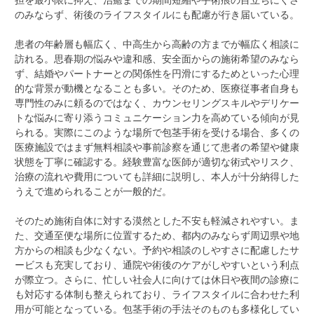
のみならず、術後のライフスタイルにも配慮が行き届いている。
患者の年齢層も幅広く、中高生から高齢の方までが幅広く相談に
訪れる。思春期の悩みや違和感、安全面からの施術希望のみなら
ず、結婚やパートナーとの関係性を円滑にするためといった心理
的な背景が動機となることも多い。そのため、医療従事者自身も
専門性のみに頼るのではなく、カウンセリングスキルやデリケー
トな悩みに寄り添うコミュニケーション力を高めている傾向が見
られる。実際にこのような場所で包茎手術を受ける場合、多くの
医療施設ではまず無料相談や事前診察を通じて患者の希望や健康
状態を丁寧に確認する。経験豊富な医師が適切な術式やリスク、
治療の流れや費用についても詳細に説明し、本人が十分納得した
うえで進められることが一般的だ。
そのため施術自体に対する漠然とした不安も軽減されやすい。ま
た、交通至便な場所に位置するため、都内のみならず周辺県や地
方からの相談も少なくない。予約や相談のしやすさに配慮したサ
ービスも充実しており、通院や術後のケアがしやすいという利点
が際立つ。さらに、忙しい社会人に向けては休日や夜間の診療に
も対応する体制も整えられており、ライフスタイルに合わせた利
用が可能となっている。包茎手術の手法そのものも多様化してい