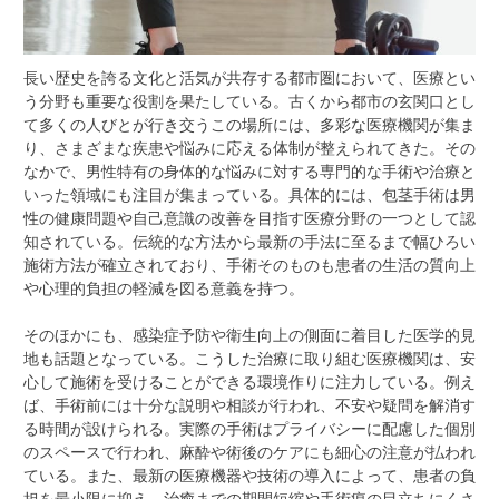
長い歴史を誇る文化と活気が共存する都市圏において、医療とい
う分野も重要な役割を果たしている。
古くから都市の玄関口とし
て多くの人びとが行き交うこの場所には、多彩な医療機関が集ま
り、さまざまな疾患や悩みに応える体制が整えられてきた。その
なかで、男性特有の身体的な悩みに対する専門的な手術や治療と
いった領域にも注目が集まっている。具体的には、包茎手術は男
性の健康問題や自己意識の改善を目指す医療分野の一つとして認
知されている。伝統的な方法から最新の手法に至るまで幅ひろい
施術方法が確立されており、手術そのものも患者の生活の質向上
や心理的負担の軽減を図る意義を持つ。
そのほかにも、感染症予防や衛生向上の側面に着目した医学的見
地も話題となっている。こうした治療に取り組む医療機関は、安
心して施術を受けることができる環境作りに注力している。例え
ば、手術前には十分な説明や相談が行われ、不安や疑問を解消す
る時間が設けられる。実際の手術はプライバシーに配慮した個別
のスペースで行われ、麻酔や術後のケアにも細心の注意が払われ
ている。また、最新の医療機器や技術の導入によって、患者の負
担を最小限に抑え、治癒までの期間短縮や手術痕の目立ちにくさ