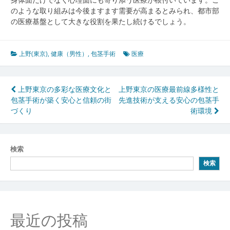
のような取り組みは今後ますます需要が高まるとみられ、都市部
の医療基盤として大きな役割を果たし続けるでしょう。
上野(東京)
,
健康（男性）
,
包茎手術
医療
投
上野東京の多彩な医療文化と
上野東京の医療最前線多様性と
包茎手術が築く安心と信頼の街
先進技術が支える安心の包茎手
稿
づくり
術環境
ナ
ビ
検索
ゲ
検索
ー
シ
ョ
最近の投稿
ン