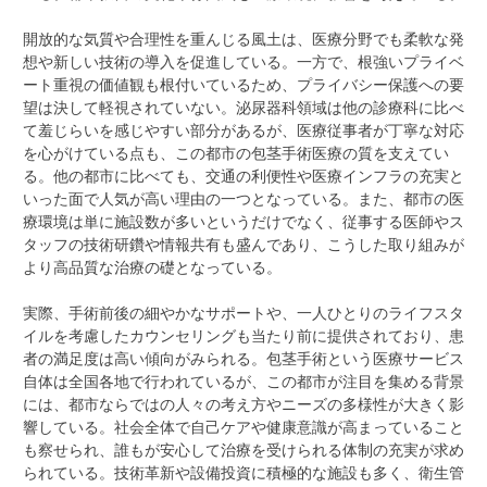
開放的な気質や合理性を重んじる風土は、医療分野でも柔軟な発
想や新しい技術の導入を促進している。一方で、根強いプライベ
ート重視の価値観も根付いているため、プライバシー保護への要
望は決して軽視されていない。泌尿器科領域は他の診療科に比べ
て羞じらいを感じやすい部分があるが、医療従事者が丁寧な対応
を心がけている点も、この都市の包茎手術医療の質を支えてい
る。他の都市に比べても、交通の利便性や医療インフラの充実と
いった面で人気が高い理由の一つとなっている。また、都市の医
療環境は単に施設数が多いというだけでなく、従事する医師やス
タッフの技術研鑽や情報共有も盛んであり、こうした取り組みが
より高品質な治療の礎となっている。
実際、手術前後の細やかなサポートや、一人ひとりのライフスタ
イルを考慮したカウンセリングも当たり前に提供されており、患
者の満足度は高い傾向がみられる。包茎手術という医療サービス
自体は全国各地で行われているが、この都市が注目を集める背景
には、都市ならではの人々の考え方やニーズの多様性が大きく影
響している。社会全体で自己ケアや健康意識が高まっていること
も察せられ、誰もが安心して治療を受けられる体制の充実が求め
られている。技術革新や設備投資に積極的な施設も多く、衛生管