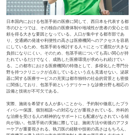
日本国内における包茎手術の医療に関して、西日本を代表する都
市のひとつでは、その独自の医療体制や地域性が患者の安心と信
頼を得る大きな要因となっている。
人口が集中する都市部であ
り、交通網の発達や利便性の高さは医療機関へのアクセスを容易
にしているため、包茎手術を検討する人々にとって通院が大きな
負担になりにくい。そのため、包茎手術についても高い関心が持
たれているだけでなく、成熟した医療環境が求められ続けてい
る。この都市における医療機関の特徴として、多様化した専門分
野を持つクリニックが点在しているという点も見逃せない。泌尿
器に関する医療サービスの充実は都市独特の社会的背景とも密接
に関係しており、包茎手術というデリケートな診療分野も相応の
設備と技術が不可欠である。
実際、施術を希望する人が多いことから、予約制や徹底したプラ
イバシー保護、個別相談への対応などが重視されている。外科的
な治療を受ける人の精神的なサポートにも配慮がなされている傾
向が強い。包茎手術の実施に際しては、施術方法や術後のアフタ
ーケアが重要視される。執刀医の経験や技術の高さはもちろん、