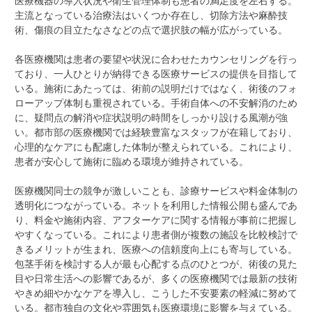
医療機器の導入状況や衛生管理体制も患者の満足度を左右する。
主流となっている治療法はいくつか存在し、切除方法や麻酔技
術、傷痕の目立たなさなどの点で選択肢の幅が広がっている。
各医療機関は患者の要望や状況に合わせたカウンセリングを行っ
ており、一人ひとりが納得できる医療サービスの提供を目指して
いる。施術にあたっては、術前の説明だけではなく、術後のフォ
ローアップ体制も重視されている。手術自体への不安解消のため
に、疑問点の解消や症状説明の時間をしっかり設ける風潮が強
い。都市部の医療機関では経験豊富なスタッフが在籍しており、
心理的なケアにも配慮した体制が整えられている。これにより、
患者が安心して施術に臨める環境が維持されている。
医療機関同士の競争が激しいことも、診療サービスや料金体制の
透明化につながっている。ネットを利用した情報公開も盛んであ
り、料金や施術内容、アフターケアに関する情報が事前に把握し
やすくなっている。これにより患者側が複数の施設を比較検討で
きるメリットが生まれ、医療への信頼度向上にも寄与している。
包茎手術を検討する人が最も心配する点のひとつが、術後の見た
目や日常生活への影響であるが、多くの医療機関では最新の技術
やきめ細やかなケアを導入し、こうした不安要素の軽減に努めて
いる。都市独自の文化や雰囲気も医療環境に影響を与えている。