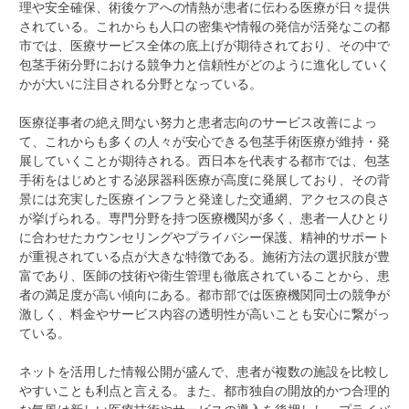
理や安全確保、術後ケアへの情熱が患者に伝わる医療が日々提供
されている。これからも人口の密集や情報の発信が活発なこの都
市では、医療サービス全体の底上げが期待されており、その中で
包茎手術分野における競争力と信頼性がどのように進化していく
かが大いに注目される分野となっている。
医療従事者の絶え間ない努力と患者志向のサービス改善によっ
て、これからも多くの人々が安心できる包茎手術医療が維持・発
展していくことが期待される。西日本を代表する都市では、包茎
手術をはじめとする泌尿器科医療が高度に発展しており、その背
景には充実した医療インフラと発達した交通網、アクセスの良さ
が挙げられる。専門分野を持つ医療機関が多く、患者一人ひとり
に合わせたカウンセリングやプライバシー保護、精神的サポート
が重視されている点が大きな特徴である。施術方法の選択肢が豊
富であり、医師の技術や衛生管理も徹底されていることから、患
者の満足度が高い傾向にある。都市部では医療機関同士の競争が
激しく、料金やサービス内容の透明性が高いことも安心に繋がっ
ている。
ネットを活用した情報公開が盛んで、患者が複数の施設を比較し
やすいことも利点と言える。また、都市独自の開放的かつ合理的