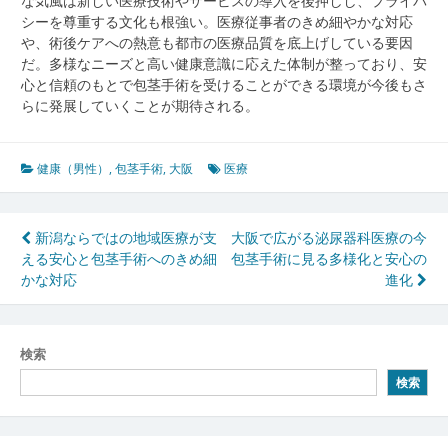
な気風は新しい医療技術やサービスの導入を後押しし、プライバ
シーを尊重する文化も根強い。医療従事者のきめ細やかな対応
や、術後ケアへの熱意も都市の医療品質を底上げしている要因
だ。多様なニーズと高い健康意識に応えた体制が整っており、安
心と信頼のもとで包茎手術を受けることができる環境が今後もさ
らに発展していくことが期待される。
健康（男性）
,
包茎手術
,
大阪
医療
投
新潟ならではの地域医療が支
大阪で広がる泌尿器科医療の今
える安心と包茎手術へのきめ細
包茎手術に見る多様化と安心の
稿
かな対応
進化
ナ
ビ
検索
ゲ
検索
ー
シ