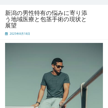
す
る
新潟の男性特有の悩みに寄り添
都
う地域医療と包茎手術の現状と
市
展望
型
男
2025年8月18日
性
医
療
の
新
時
代
と
包
茎
手
術
の
進
化