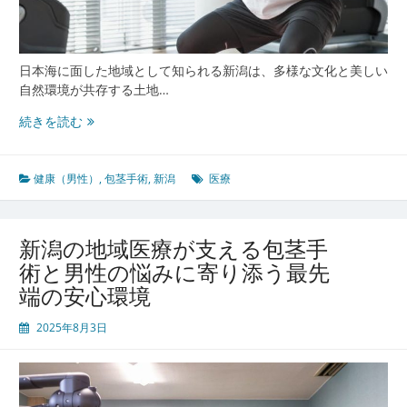
治
療
の
新
日本海に面した地域として知られる新潟は、多様な文化と美しい
時
自然環境が共存する土地…
代
新
続きを読む
潟
の
医
健康（男性）
,
包茎手術
,
新潟
医療
療
は
こ
新潟の地域医療が支える包茎手
こ
術と男性の悩みに寄り添う最先
ま
端の安心環境
で
進
2025年8月3日
化
し
た
地
域