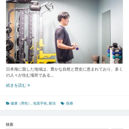
密
着
型
高
度
医
療
と
包
茎
手
日本海に面した地域は、豊かな自然と歴史に恵まれており、多く
術
の人々が住む場所である…
の
最
新
続きを読む
前
潟
線
の
地
健康（男性）
,
包茎手術
,
新潟
医療
域
医
療
検索
が