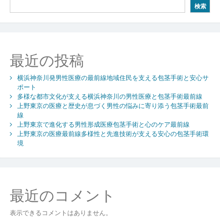
検索
支
え
る
包
茎
最近の投稿
手
術
横浜神奈川発男性医療の最前線地域住民を支える包茎手術と安心サ
と
ポート
男
多様な都市文化が支える横浜神奈川の男性医療と包茎手術最前線
性
上野東京の医療と歴史が息づく男性の悩みに寄り添う包茎手術最前
の
線
悩
上野東京で進化する男性形成医療包茎手術と心のケア最前線
み
上野東京の医療最前線多様性と先進技術が支える安心の包茎手術環
に
境
寄
り
添
う
最近のコメント
最
先
表示できるコメントはありません。
端