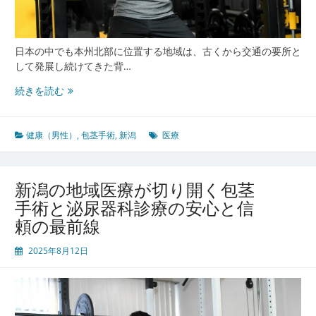
の
現
状
日本の中でも本州北部に位置する地域は、古くから交通の要所と
と
して発展し続けてきた背…
展
望
新
続きを読む
潟
の
独
健康（男性）
,
包茎手術
,
新潟
医療
自
医
療
新潟の地域医療が切り開く包茎
と
手術と泌尿器科診療の安心と信
包
頼の最前線
茎
手
2025年8月12日
術
が
照
ら
す