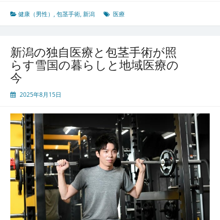
の
男
健康（男性）
,
包茎手術
,
新潟
医療
性
特
有
新潟の独自医療と包茎手術が照
の
らす雪国の暮らしと地域医療の
悩
今
み
に
2025年8月15日
寄
り
添
う
地
域
医
療
と
包
茎
手
術