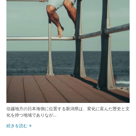
と
安
心
提
供
信越地方の日本海側に位置する新潟県は、変化に富んだ歴史と文
化を持つ地域でありなが…
新
続きを読む
潟