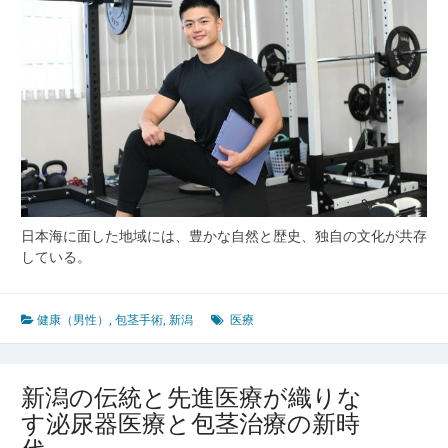
雪
国
の
暮
ら
し
と
地
域
医
療
日本海に面した地域には、豊かな自然と歴史、独自の文化が共存
の
している。
今
健康（男性）
,
包茎手術
,
新潟
医療
新潟の伝統と先進医療が織りな
す泌尿器医療と包茎治療の新時