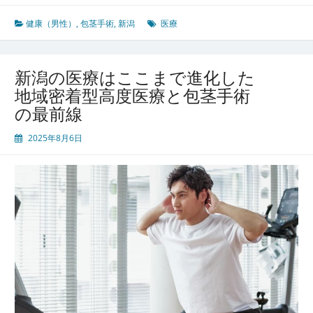
の
伝
健康（男性）
,
包茎手術
,
新潟
医療
統
と
先
新潟の医療はここまで進化した
進
地域密着型高度医療と包茎手術
医
の最前線
療
が
2025年8月6日
織
り
な
す
泌
尿
器
医
療
と
包
茎