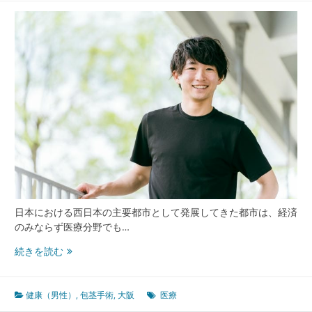
す
先
進
的
な
包
茎
手
術
と
信
頼
の
医
療
日本における西日本の主要都市として発展してきた都市は、経済
体
のみならず医療分野でも…
制
大
続きを読む
阪
が
牽
健康（男性）
,
包茎手術
,
大阪
医療
引