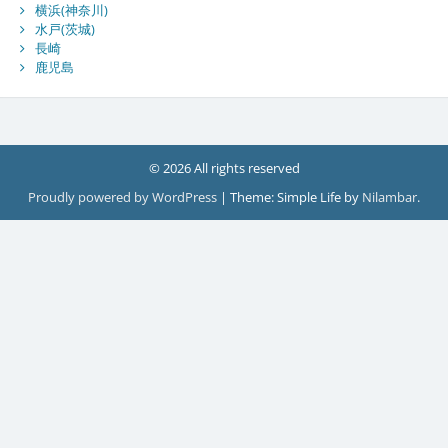
横浜(神奈川)
水戸(茨城)
長崎
鹿児島
© 2026 All rights reserved
Proudly powered by WordPress
|
Theme: Simple Life by
Nilambar
.