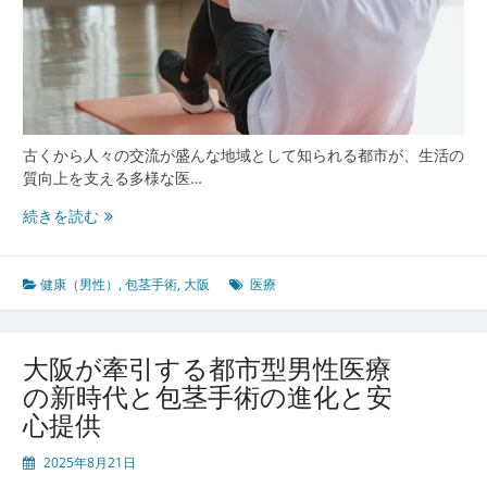
古くから人々の交流が盛んな地域として知られる都市が、生活の
質向上を支える多様な医…
大
続きを読む
阪
の
多
健康（男性）
,
包茎手術
,
大阪
医療
文
化
都
大阪が牽引する都市型男性医療
市
の新時代と包茎手術の進化と安
が
心提供
生
み
2025年8月21日
出