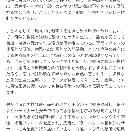
は、思春期から大都市部への進学や就職の際に不安を感じて受診
する場合もあり、こうした人たちにも配慮した精神的フォロー体
制が欠かせない。
まとめとして、地元では包茎手術を含む男性医療の分野におい
て、科学的根拠と経験に基づいたケアを重視し、誰もが安心して
相談・治療を受けられる環境整備が進んでいる。専門スタッフの
体系的な研修、住民への計画的な啓発活動、そして症例の共有に
よる医療技術の向上は、地域社会の安心と健康の礎となってい
る。さらなる医療リテラシーの向上や新しい治療法の導入が期待
され、患者と医療機関との信頼関係が今後ますます大切にされる
だろう。南九州は温暖な気候や豊かな自然に恵まれる中、多様な
文化と独自の医療ネットワークが発達してきました。近年、とく
に男性医療分野、なかでも包茎手術への関心と需要が高まってい
ます。
包茎に悩む男性は衛生面や心理的な不安から治療を検討し、保護
者やパートナーも安全で信頼できる情報を求める傾向にありま
す。医療現場では専門医師による丁寧なカウンセリングや衛生管
理、術後フォローが徹底され、患者のプライバシーや精神的なサ
ポートにも配慮が行き届いています。交通インフラの整備で離島