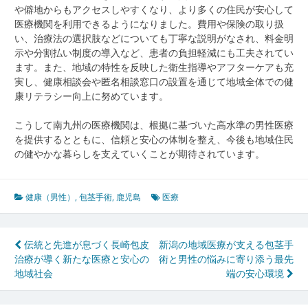
や僻地からもアクセスしやすくなり、より多くの住民が安心して
医療機関を利用できるようになりました。費用や保険の取り扱
い、治療法の選択肢などについても丁寧な説明がなされ、料金明
示や分割払い制度の導入など、患者の負担軽減にも工夫されてい
ます。また、地域の特性を反映した衛生指導やアフターケアも充
実し、健康相談会や匿名相談窓口の設置を通じて地域全体での健
康リテラシー向上に努めています。
こうして南九州の医療機関は、根拠に基づいた高水準の男性医療
を提供するとともに、信頼と安心の体制を整え、今後も地域住民
の健やかな暮らしを支えていくことが期待されています。
健康（男性）
,
包茎手術
,
鹿児島
医療
投
伝統と先進が息づく長崎包皮
新潟の地域医療が支える包茎手
治療が導く新たな医療と安心の
術と男性の悩みに寄り添う最先
稿
地域社会
端の安心環境
ナ