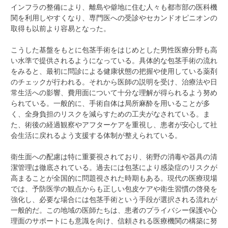
インフラの整備により、離島や僻地に住む人々も都市部の医科機
関を利用しやすくなり、専門医への受診やセカンドオピニオンの
取得も以前より容易となった。
こうした基盤をもとに包茎手術をはじめとした男性医療分野も高
い水準で提供されるようになっている。具体的な包茎手術の流れ
をみると、最初に問診による健康状態の把握や使用している薬剤
のチェックが行われる。それから医師の説明を受け、治療法や日
常生活への影響、費用面について十分な理解が得られるよう努め
られている。一般的に、手術自体は局所麻酔を用いることが多
く、全身負担のリスクを減らすための工夫がなされている。ま
た、術後の経過観察やアフターケアを重視し、患者が安心して社
会生活に戻れるよう支援する体制が整えられている。
衛生面への配慮は特に重要視されており、術野の消毒や器具の清
潔管理は徹底されている。過去には包茎により感染症のリスクが
高まることが全国的に問題視された時期もある。現代の医療現場
では、予防医学の観点からも正しい包皮ケアや衛生習慣の啓発を
強化し、必要な場合には包茎手術という手段が選択される流れが
一般的だ。この地域の医師たちは、患者のプライバシー保護や心
理面のサポートにも意識を向け、信頼される医療機関の構築に努