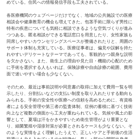
めている。住民への情報発信手段も工夫されている。
各医療機関のウェブページだけでなく、地域の公共施設での医療
相談会や健康教育の機会も増えてきた。包茎手術に限らず男性に
特有の疾患についても気軽に相談できるような空気づくりが進み
つつある。匿名相談ができる電話窓口を用意したり、女性家族も
同席しやすいカウンセリングスペースが整備されたりと、周囲の
サポート体制も充実している。医療従事者は、偏見や誤解を持た
れやすいデリケートなテーマであっても、客観的かつ親身な説明
を欠かさない。また、衛生上の理由や見た目・機能の心配のため
に手術を選択する人もいれば、保険診療や自由診療の範囲、費用
面で迷いやすい場合も少なくない。
そのため、最近は事前説明や同意書の取得に加えて費用一覧を明
示したり、分割払いなどの支払い制度を取り入れたりする動向も
みられる。手術の安全性や医療への信頼を高めるために、有資格
者による安全管理や第三者の監査体制、症例の蓄積に基づく技術
向上など複数の側面から工夫が重ねられている。気候や風土の影
響として、夏場は汗をかきやすいため衛生管理がより重要とな
り、細菌繁殖や湿疹対策が必要とされるケースも少なくない。そ
のような実情をよく理解したうえで、正しいケアと手術後の生活
指導にも力を入れているのが特徴だ。島しょ部や山間部出身者