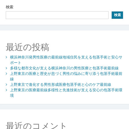
ビ
検索
ゲ
検索
ー
シ
ョ
最近の投稿
ン
横浜神奈川発男性医療の最前線地域住民を支える包茎手術と安心サ
ポート
多様な都市文化が支える横浜神奈川の男性医療と包茎手術最前線
上野東京の医療と歴史が息づく男性の悩みに寄り添う包茎手術最前
線
上野東京で進化する男性形成医療包茎手術と心のケア最前線
上野東京の医療最前線多様性と先進技術が支える安心の包茎手術環
境
最近のコメント