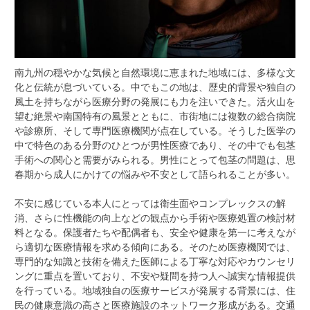
南九州の穏やかな気候と自然環境に恵まれた地域には、多様な文
化と伝統が息づいている。
中でもこの地は、歴史的背景や独自の
風土を持ちながら医療分野の発展にも力を注いできた。活火山を
望む絶景や南国特有の風景とともに、市街地には複数の総合病院
や診療所、そして専門医療機関が点在している。そうした医学の
中で特色のある分野のひとつが男性医療であり、その中でも包茎
手術への関心と需要がみられる。男性にとって包茎の問題は、思
春期から成人にかけての悩みや不安として語られることが多い。
不安に感じている本人にとっては衛生面やコンプレックスの解
消、さらに性機能の向上などの観点から手術や医療処置の検討材
料となる。保護者たちや配偶者も、安全や健康を第一に考えなが
ら適切な医療情報を求める傾向にある。そのため医療機関では、
専門的な知識と技術を備えた医師による丁寧な対応やカウンセリ
ングに重点を置いており、不安や疑問を持つ人へ誠実な情報提供
を行っている。地域独自の医療サービスが発展する背景には、住
民の健康意識の高さと医療施設のネットワーク形成がある。交通