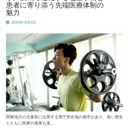
患者に寄り添う先端医療体制の
茎
魅力
手
術
2025年10月3日
と
男
性
医
療
の
進
化
と
地
域
に
根
差
す
安
関東地方の北東部に位置する県庁所在地の都市があり、長い歴史
心
とともに医療の発展も進…
の