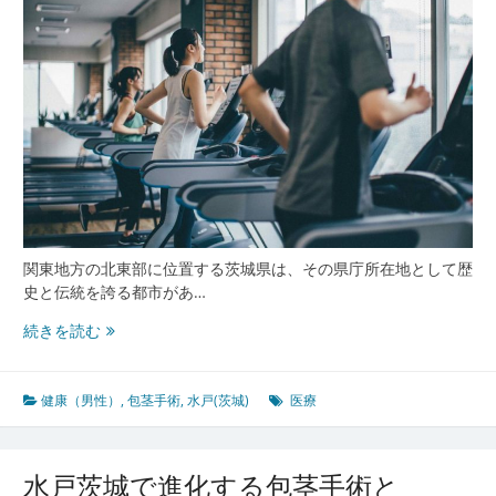
術
最
前
線
と
相
談
文
化
の
進
化
関東地方の北東部に位置する茨城県は、その県庁所在地として歴
史と伝統を誇る都市があ…
水
続きを読む
戸
茨
城
健康（男性）
,
包茎手術
,
水戸(茨城)
医療
が
誇
る
水戸茨城で進化する包茎手術と
包