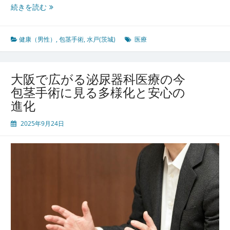
医
水
続きを読む
療
戸
環
茨
境
城
健康（男性）
,
包茎手術
,
水戸(茨城)
医療
で
進
化
大阪で広がる泌尿器科医療の今
す
包茎手術に見る多様化と安心の
る
進化
包
茎
2025年9月24日
手
術
と
患
者
に
寄
り
添
う