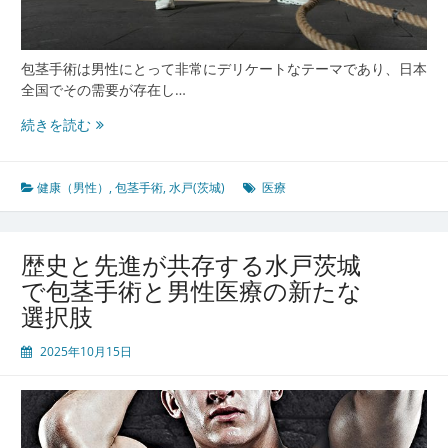
包茎手術は男性にとって非常にデリケートなテーマであり、日本
全国でその需要が存在し…
水
続きを読む
戸
茨
城
健康（男性）
,
包茎手術
,
水戸(茨城)
医療
で
安
心
歴史と先進が共存する水戸茨城
し
で包茎手術と男性医療の新たな
て
選択肢
相
談
2025年10月15日
で
き
る
包
茎